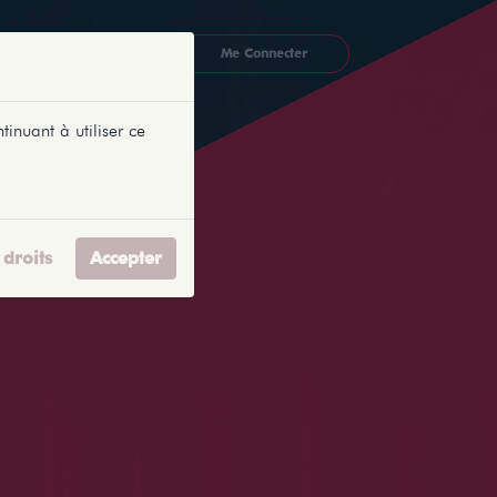
CKETLYONNAIS
Me Connecter
tinuant à utiliser ce
droits
Accepter