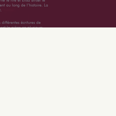
ne le rire et Elisa Birsel le
ent au long de l’histoire. La
nt.
différentes écritures de
nt la pièce en plusieurs
certaine cohérence tout du
la fois à la prise de
 en tant que « pions » dans
 entité extérieure, mais aussi
essive du quatrième mur par
Julien CHATRE-DIAS
Vous êtes un professionnel ?
CRÉEZ VOTRE COMPTE