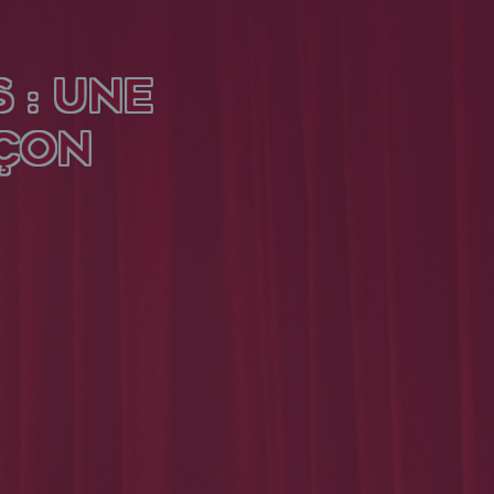
 : UNE
ÇON