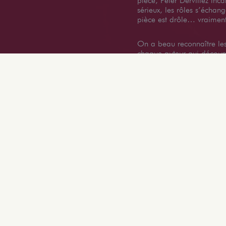
pièce, Peter Dervillez incar
sérieux, les rôles s’échang
pièce est drôle… vraime
On a beau reconnaître les 
chaque auteur qui découpe
morceaux. Elle garde une 
long de l’histoire.
Petit à petit, on assiste à 
conscience des comédiens
une histoire écrite par une
à la déconstruction progr
l’intermédiaire du public.
Découvrir les théâtres & spectacles à Lyon
TROUVER UN SPECTACLE LYONNAIS