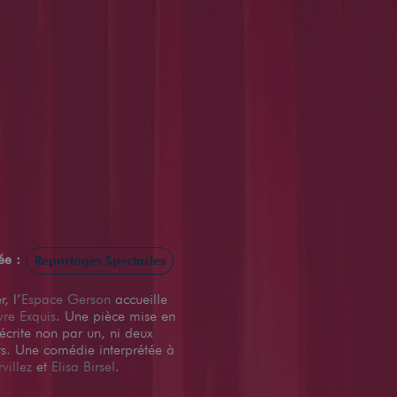
iée :
Reportages Spectacles
, l’
Espace Gerson
accueille
re Exquis
. Une pièce mise en
écrite non par un, ni deux
urs. Une comédie interprétée à
villez
et
Elisa Birsel
.