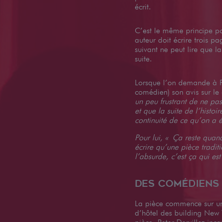
écrit.
C’est le même principe p
auteur doit écrire trois p
suivant ne peut lire que l
suite.
Lorsque l’on demande à Pe
comédien) son avis sur le
un peu frustrant de ne pas
et que la suite de l’histoi
continuité de ce qu’on a é
Pour lui, « Ça reste qua
écrire qu’une pièce tradit
l’absurde, c’est ça qui est
Des comédiens
La pièce commence sur un
d’hôtel des building New 