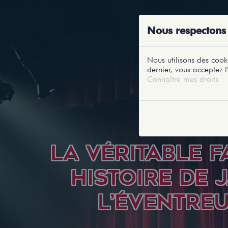
ACCUEIL
RE
Nous respectons 
Nous utilisons des cooki
dernier, vous acceptez l'
Connaître mes droits
LA VÉRITABLE 
HISTOIRE DE 
L’ÉVENTRE