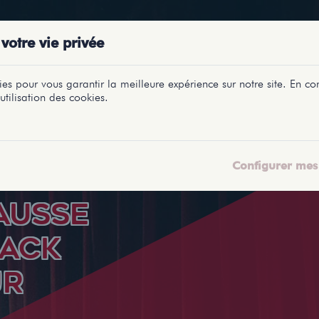
PRÉSENTATIONS
SPECTACLES
SALLES
PROFILS
REPORTAGES
LETI
votre vie privée
es pour vous garantir la meilleure expérience sur notre site. En con
utilisation des cookies.
Configurer mes 
FAUSSE
JACK
UR