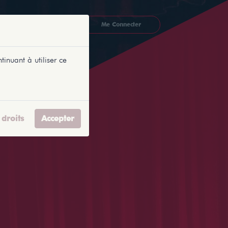
CKETLYONNAIS
Me Connecter
tinuant à utiliser ce
droits
Accepter